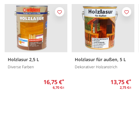
Merken
Merk
Holzlasur 2,5 L
Holzlasur für außen, 5 L
Diverse Farben
Dekorativer Holzanstrich
16,75 €
*
13,75 €
*
6,70 €
2,75 €
/l
/l