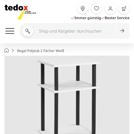
Zum
Inhalt
springen
Immer günstig
Bester Service
Shop
und
Ratgeber
Startseite
Regal Polytub 2 Fächer Weiß
durchsuchen