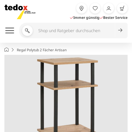
Zum
Inhalt
springen
Immer günstig
Bester Service
Shop
und
Ratgeber
Startseite
Regal Polytub 2 Fächer Artisan
durchsuchen