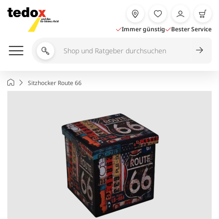
Zum
Inhalt
springen
Immer günstig
Bester Service
Shop
und
Ratgeber
Startseite
Sitzhocker Route 66
durchsuchen