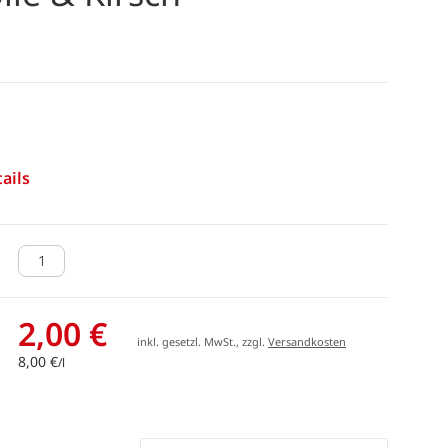
ails
2,00 €
inkl. gesetzl. MwSt., zzgl.
Versandkosten
8,00 €
/l