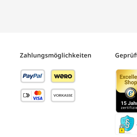
Zahlungs­möglich­keiten
Geprüft