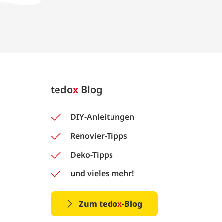
tedo
x
Blog
DIY-Anleitungen
Renovier-Tipps
Deko-Tipps
und vieles mehr!
Zum tedo
x
-Blog