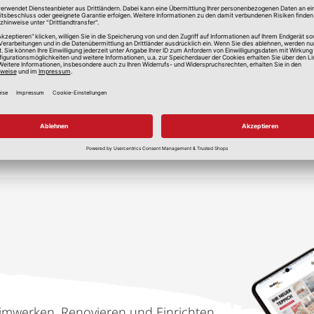
lle Preise in Euro, inkl. gesetzlicher Mehrwertsteuer, zzgl.
Versandkos
imwerken, Renovieren und Einrichten