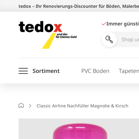
Zum
tedox – Ihr Renovierungs-Discounter für Böden, Malerb
Inhalt
springen
Immer günst
Shop
und
Ratgeber
Sortiment
PVC Boden
Tapete
durchsuchen
Startseite
Classic Airline Nachfüller Magnolie & Kirsch