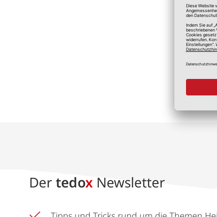
*A
Der
tedo
x
Newsletter
Tipps und Tricks rund um die Themen He