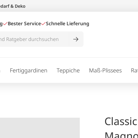
edarf & Deko
ig
Bester Service
Schnelle Lieferung
n
Fertiggardinen
Teppiche
Maß-Plissees
Ra
Classic
Magnol