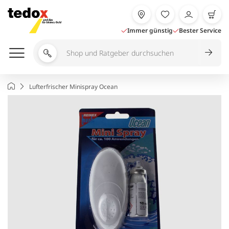
Zum
Inhalt
springen
Immer günstig
Bester Service
Shop
und
Ratgeber
Startseite
Lufterfrischer Minispray Ocean
durchsuchen