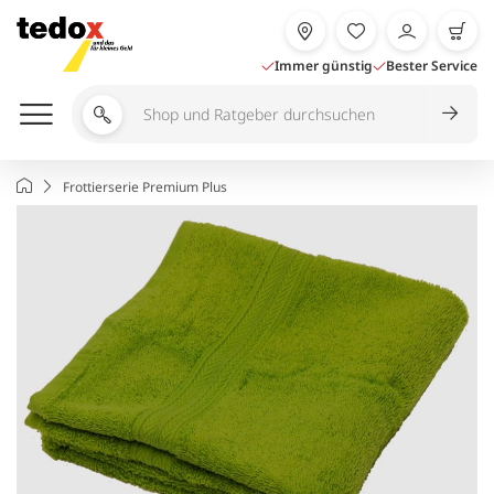
Zum
Inhalt
springen
Immer günstig
Bester Service
Shop
und
Ratgeber
Startseite
Frottierserie Premium Plus
durchsuchen