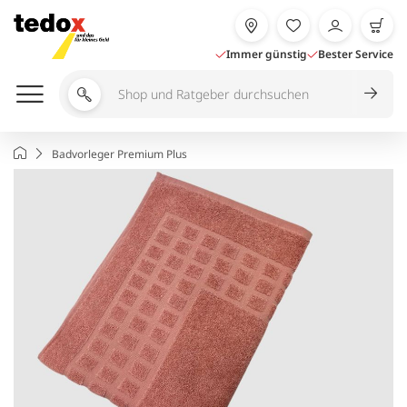
Zum
Inhalt
springen
Immer günstig
Bester Service
Shop
und
Ratgeber
Startseite
Badvorleger Premium Plus
durchsuchen