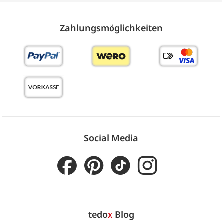
Zahlungs­möglich­keiten
Social Media
tedo
x
Blog