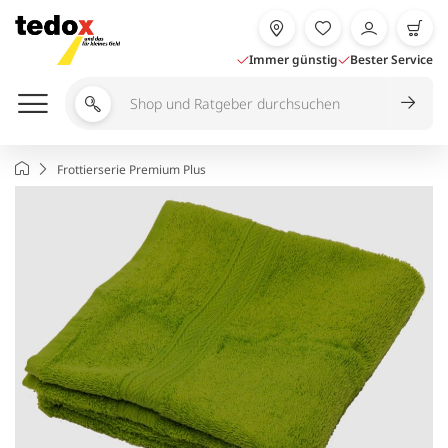
Zum
Inhalt
springen
Immer günstig
Bester Service
Shop
und
Ratgeber
Startseite
Frottierserie Premium Plus
durchsuchen