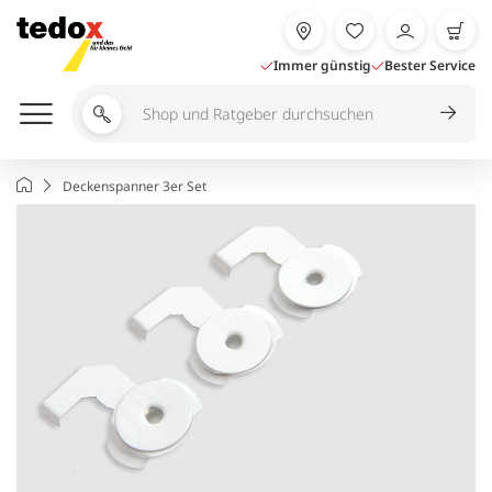
Zum
Inhalt
springen
Immer günstig
Bester Service
Shop
und
Ratgeber
Startseite
Deckenspanner 3er Set
durchsuchen