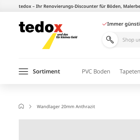
Zum
tedox – Ihr Renovierungs-Discounter für Böden, Malerb
Inhalt
springen
Immer günst
Shop
und
Ratgeber
Sortiment
PVC Boden
Tapete
durchsuchen
Startseite
Wandlager 20mm Anthrazit