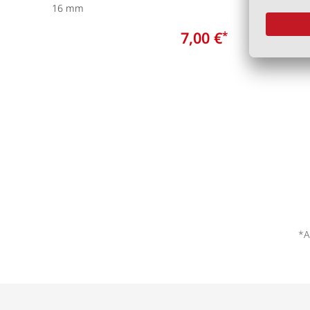
16 mm
für Alu S
7,00 €
*
*A