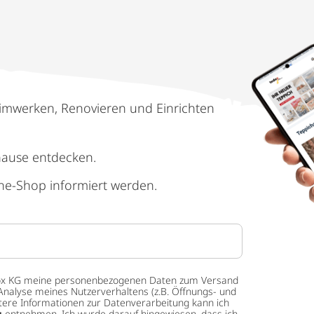
imwerken, Renovieren und Einrichten
hause entdecken.
ne-Shop informiert werden.
 tedox KG meine personenbezogenen Daten zum Versand
Analyse meines Nutzerverhaltens (z.B. Öffnungs- und
eitere Informationen zur Datenverarbeitung kann ich
g
entnehmen. Ich wurde darauf hingewiesen, dass ich