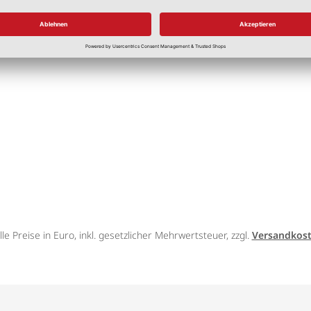
chienen
weiß
5,50 €
*
lle Preise in Euro, inkl. gesetzlicher Mehrwertsteuer, zzgl.
Versandkos