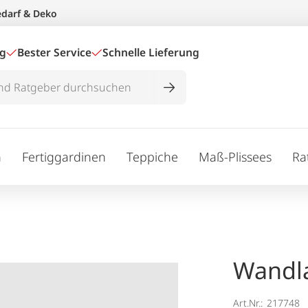
edarf & Deko
ig
Bester Service
Schnelle Lieferung
n
Fertiggardinen
Teppiche
Maß-Plissees
Ra
Wandl
Art.Nr.:
217748