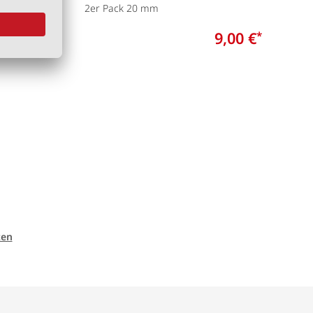
2er Pack 20 mm
F
5,00 €
9,00 €
*
*
ten