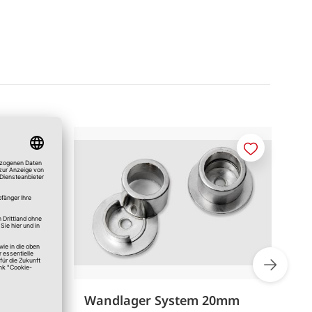
Merken
Merken
Wandlager System 20mm
D