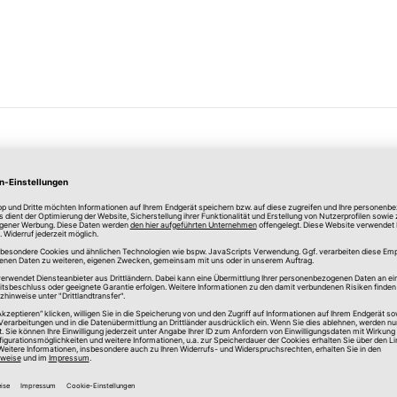
Merken
spanner 3er Set
Wandträger