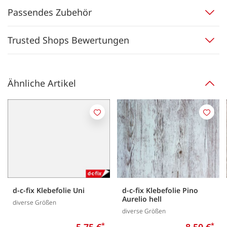
Passendes Zubehör
Trusted Shops Bewertungen
Ähnliche Artikel
Merken
Merk
d-c-fix Klebefolie Uni
d-c-fix Klebefolie Pino
Aurelio hell
diverse Größen
diverse Größen
5,75 €
*
8,50 €
*