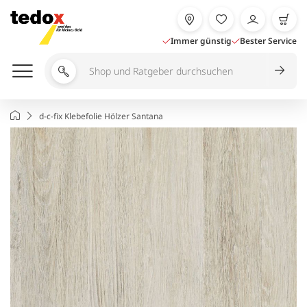
Zum
Inhalt
springen
Immer günstig
Bester Service
Shop
und
Ratgeber
Startseite
d-c-fix Klebefolie Hölzer Santana
durchsuchen