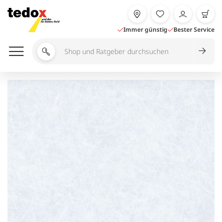
Zum
Inhalt
springen
Immer günstig
Bester Service
Shop
und
Ratgeber
durchsuchen