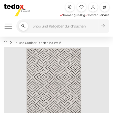
Zum
Inhalt
springen
Immer günstig
Bester Service
Shop
und
Ratgeber
Startseite
In- und Outdoor Teppich Pia Weiß
durchsuchen