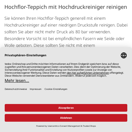
Hochflor-Teppich mit Hochdruckreiniger reinigen
Sie können Ihren Hochflor-Teppich generell mit einem
Hochdruckreiniger auf einer niedrigen Druckstufe reinigen. Dabei
sollten Sie aber nicht mehr Druck als 80 bar verwenden.
Besondere Vorsicht ist bei empfindlichen Fasern wie Seide oder
Wolle geboten. Diese sollten Sie nicht mit einem
Hochdruckreiniger reinigen.
Hochflor-Teppich reinigen lassen
Hochflorteppiche sind in der Regel schwieriger zu reinigen als
Modelle aus Kurzflor. Daher ist es oft praktischer, diese Teppiche
in einer professionellen Reinigung reinigen zu lassen. Dort wird
häufig mit speziellen Teppichreinigungsmaschinen gearbeitet, die
alle Flecken aus dem Teppich entfernen können.
Allerdings wird die Imprägnierung bei der Behandlung entfernt,
wodurch der Teppich schneller wieder dreckig werden kann. Die
Reinigung lohnt sich demnach nur, wenn der Teppich von einer