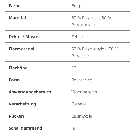
Farbe
Beige
Akzeptieren
Material
50 % Polyester, 50 %
powered by
Usercentrics Consent Management
Polypropylen
Platform
&
Trusted Shops
Dekor / Muster
Felder
Flormaterial
50 % Polypropylen, 50 %
Polyester
Florhöhe
10
Form
Rechteckig
Anwendungsbereich
Wohnbereich
Verarbeitung
Gewebt
Rücken
Baumwolle
Schalldämmend
Ja