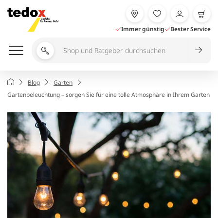
Zum
Inhalt
springen
Immer günstig
Bester Service
Shop
und
Ratgeber
Startseite
Blog
Garten
durchsuchen
Gartenbeleuchtung – sorgen Sie für eine tolle Atmosphäre in Ihrem Garten