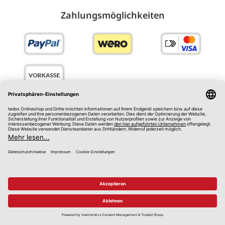
Zahlungs­möglich­keiten
Social Media
tedo
x
Blog