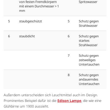
von festen Fremdkörpern
Spritzwasser
mit einem Durchmesser > 1
mm
5
staubgeschützt
5
Schutz gegen
Strahlwasser
6
staubdicht
6
Schutz gegen
starkes
Strahlwasser
7
Schutz gegen
zeitweiliges
Untertauchen
8
Schutz gegen
andauerndes
Untertauchen
Außerdem unterscheiden sich Leuchtmittel auch im Design.
Prominentes Beispiel dafür ist die
Edison Lampe
, die wie eine
Glühbirne um 1900 aussieht.