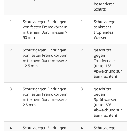
besonderer
Schutz
1
Schutz gegen Eindringen
1
Schutz gegen
von festen Fremdkörpern
senkrecht
mit einem Durchmesser >
tropfendes
50 mm
Wasser
2
Schutz gegen Eindringen
2
geschützt
von festen Fremdkörpern
gegen
mit einem Durchmesser >
Tropfwasser
12,5 mm
(unter 15°
Abweichung zur
Senkrechten)
3
Schutz gegen Eindringen
3
geschützt
von festen Fremdkörpern
gegen
mit einem Durchmesser >
Sprühwasser
2,5 mm
(unter 60°
Abweichung zur
Senkrechten)
4
Schutz gegen Eindringen
4
Schutz gegen