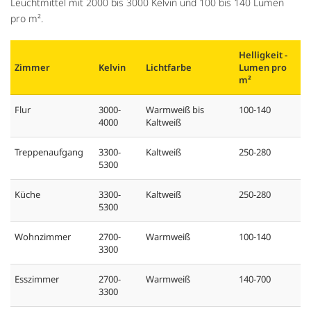
Leuchtmittel mit 2000 bis 3000 Kelvin und 100 bis 140 Lumen
pro m².
Helligkeit -
Zimmer
Kelvin
Lichtfarbe
Lumen pro
m²
Flur
3000-
Warmweiß bis
100-140
4000
Kaltweiß
Treppenaufgang
3300-
Kaltweiß
250-280
5300
Küche
3300-
Kaltweiß
250-280
5300
Wohnzimmer
2700-
Warmweiß
100-140
3300
Esszimmer
2700-
Warmweiß
140-700
3300