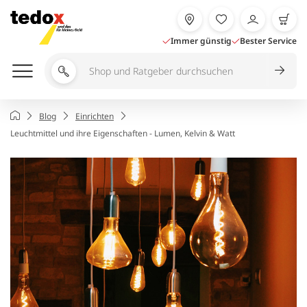
Zum
Inhalt
springen
Immer günstig
Bester Service
Shop
und
Ratgeber
Startseite
Blog
Einrichten
durchsuchen
Leuchtmittel und ihre Eigenschaften - Lumen, Kelvin & Watt