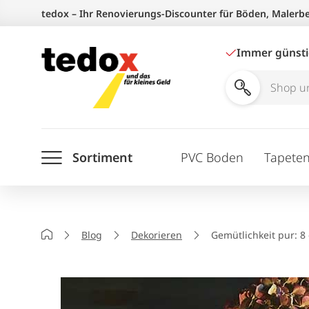
Zum
tedox – Ihr Renovierungs-Discounter für Böden, Malerb
Inhalt
springen
Immer günst
Shop
und
Ratgeber
Sortiment
PVC Boden
Tapete
durchsuchen
Startseite
Blog
Dekorieren
Gemütlichkeit pur: 