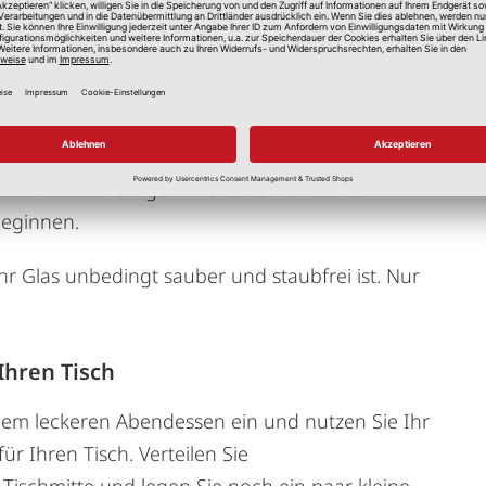
chen Abständen auf Ihr Glas kleben, desto
ion.
e noch eine zusätzliche Schicht Serviettenkleber
Ihre Dekoration auch mehr als nur einen Herbst.
ben Sie auf einige Windlichter zunächst
beginnen.
hr Glas unbedingt sauber und staubfrei ist. Nur
Ihren Tisch
nem leckeren Abendessen ein und nutzen Sie Ihr
ür Ihren Tisch. Verteilen Sie
Tischmitte und legen Sie noch ein paar kleine