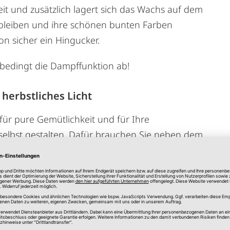
it und zusätzlich lagert sich das Wachs auf dem
tt bleiben und ihre schönen bunten Farben
n sicher ein Hingucker.
nbedingt die Dampffunktion ab!
herbstliches Licht
 für pure Gemütlichkeit und für Ihre
selbst gestalten. Dafür brauchen Sie neben dem
, am besten in unterschiedlichen Größen,
 auf die Außenseite des Glases auf. Danach
tter ebenfalls vorsichtig mit Kleber und drücken
t besonders auf Regelmäßigkeit achten. Im