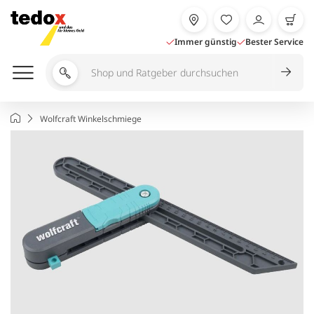
Zum
Inhalt
springen
Immer günstig
Bester Service
Shop
und
Ratgeber
Startseite
Wolfcraft Winkelschmiege
durchsuchen