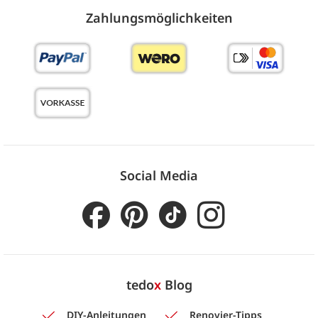
Zahlungs­möglich­keiten
Social Media
tedo
x
Blog
DIY-Anleitungen
Renovier-Tipps