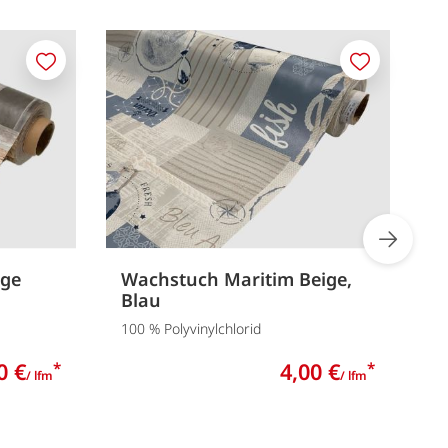
Merken
Merken
age
Wachstuch Maritim Beige,
W
Blau
1
100 % Polyvinylchlorid
0 €
4,00 €
*
*
/ lfm
/ lfm