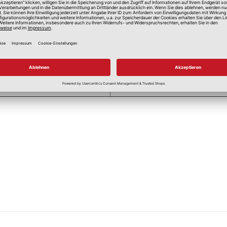
55 cm
16 cm
Feucht abwaschbar
Nicht bügeln