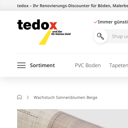
Zum
tedox – Ihr Renovierungs-Discounter für Böden, Malerb
Inhalt
springen
Immer günst
Shop
und
Ratgeber
Sortiment
PVC Boden
Tapete
durchsuchen
Startseite
Wachstuch Sonnenblumen Beige