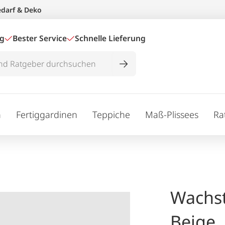
edarf & Deko
ig
Bester Service
Schnelle Lieferung
n
Fertiggardinen
Teppiche
Maß-Plissees
Ra
Wachs
Beige