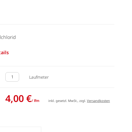
lchlorid
ails
Laufmeter
4,00 €
/ lfm
inkl. gesetzl. MwSt., zzgl.
Versandkosten