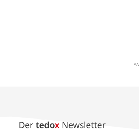
*A
Der
tedo
x
Newsletter