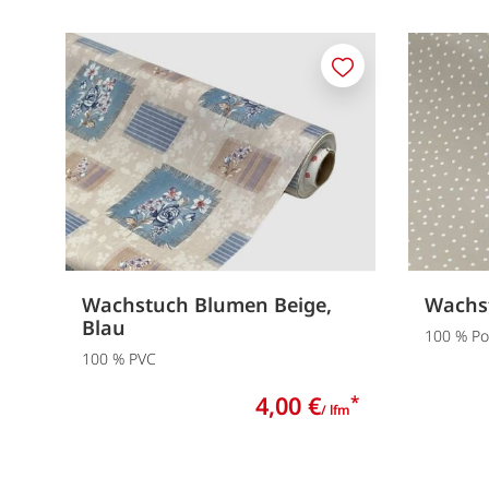
Merken
Wachstuch Blumen Beige,
Wachs
Blau
100 % Pol
100 % PVC
4,00 €
*
/ lfm