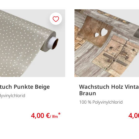
Merken
tuch Punkte Beige
Wachstuch Holz Vint
Braun
yvinylchlorid
100 % Polyvinylchlorid
4,00 €
4,0
*
/ lfm