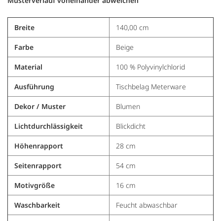
Musterverlauf voneinander abweichen
Breite
140,00 cm
Farbe
Beige
Material
100 % Polyvinylchlorid
Ausführung
Tischbelag Meterware
Dekor / Muster
Blumen
Lichtdurchlässigkeit
Blickdicht
Höhenrapport
28 cm
Seitenrapport
54 cm
Motivgröße
16 cm
Waschbarkeit
Feucht abwaschbar