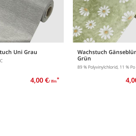
tuch Uni Grau
Wachstuch Gänseblü
Grün
VC
89 % Polyvinylchlorid, 11 % Po
4,00 €
4,0
*
/ lfm