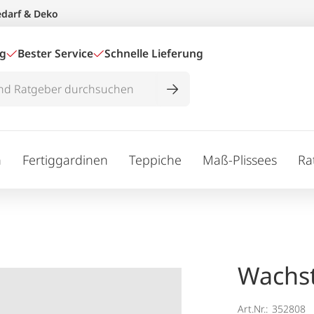
edarf & Deko
ig
Bester Service
Schnelle Lieferung
n
Fertiggardinen
Teppiche
Maß-Plissees
Ra
Wachst
Art.Nr.:
352808