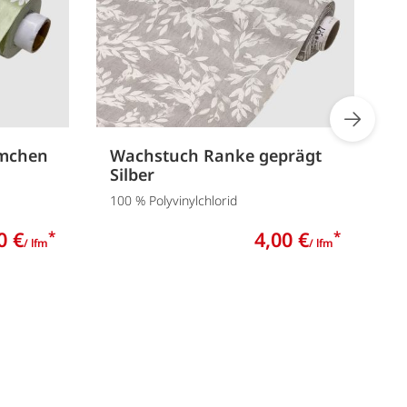
mchen
Wachstuch Ranke geprägt
W
Silber
10
100 % Polyvinylchlorid
0 €
4,00 €
*
*
/ lfm
/ lfm