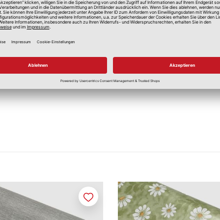
Feucht abwaschbar
Nicht bügeln
Merken