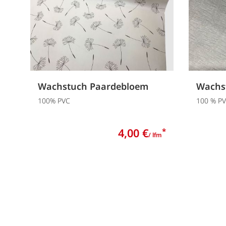
Wachstuch Paardebloem
Wachs
100% PVC
100 % P
4,00 €
*
/ lfm