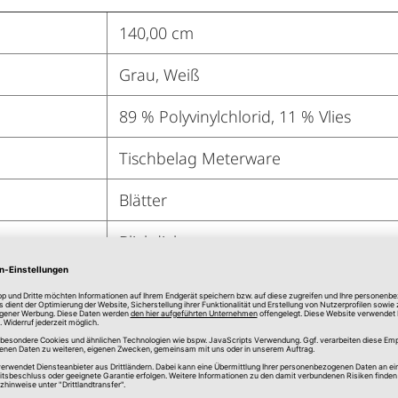
140,00 cm
Grau, Weiß
89 % Polyvinylchlorid, 11 % Vlies
Tischbelag Meterware
Blätter
Blickdicht
51,5 cm
98 cm
25 cm