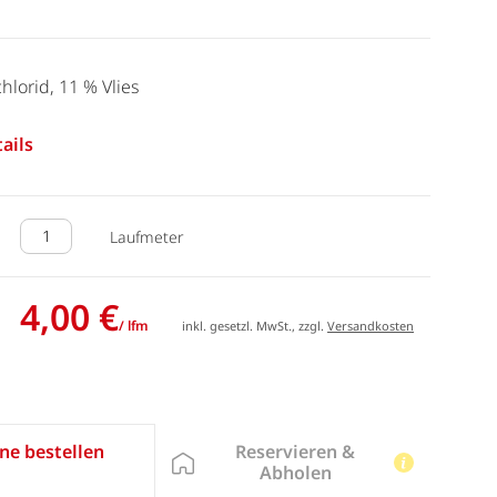
hlorid, 11 % Vlies
ails
Laufmeter
4,00 €
/ lfm
inkl. gesetzl. MwSt., zzgl.
Versandkosten
Reservieren &
ne bestellen
Abholen