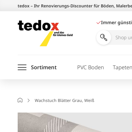
Zum
tedox – Ihr Renovierungs-Discounter für Böden, Malerb
Inhalt
springen
Immer günst
Shop
und
Ratgeber
Sortiment
PVC Boden
Tapete
durchsuchen
Startseite
Wachstuch Blätter Grau, Weiß