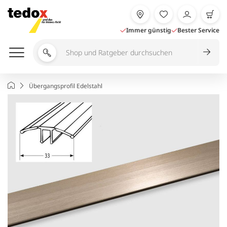
Zum
Inhalt
springen
Immer günstig
Bester Service
Shop
und
Ratgeber
Startseite
Übergangsprofil Edelstahl
durchsuchen