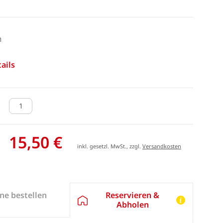
m
ails
15,50 €
inkl. gesetzl. MwSt., zzgl.
Versandkosten
Reservieren &
ne bestellen
Abholen