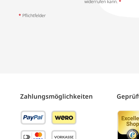
widerrufen kann.
*
*
Pflichtfelder
Zahlungs­möglich­keiten
Geprüft