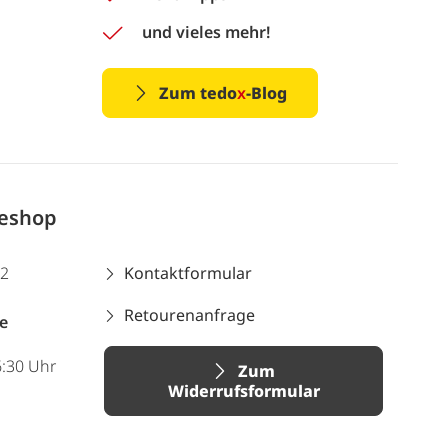
und vieles mehr!
Zum tedo
x
-Blog
neshop
12
Kontaktformular
Retourenanfrage
e
6:30 Uhr
Zum
Widerrufsformular