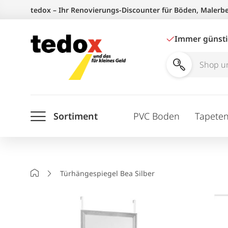
Zum
tedox – Ihr Renovierungs-Discounter für Böden, Malerb
Inhalt
springen
Immer günst
Shop
und
Ratgeber
Sortiment
PVC Boden
Tapete
durchsuchen
Startseite
Türhängespiegel Bea Silber