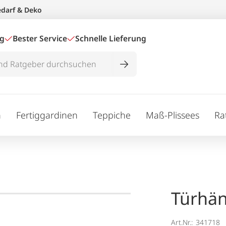
edarf & Deko
ig
Bester Service
Schnelle Lieferung
n
Fertiggardinen
Teppiche
Maß-Plissees
Ra
Türhän
Art.Nr.:
341718