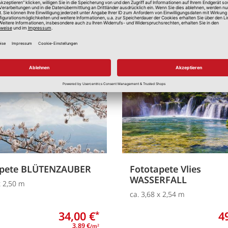
Merken
apete BLÜTENZAUBER
Fototapete Vlies
WASSERFALL
x 2,50 m
ca. 3,68 x 2,54 m
34,00 €
4
*
3,89 €
/m
2