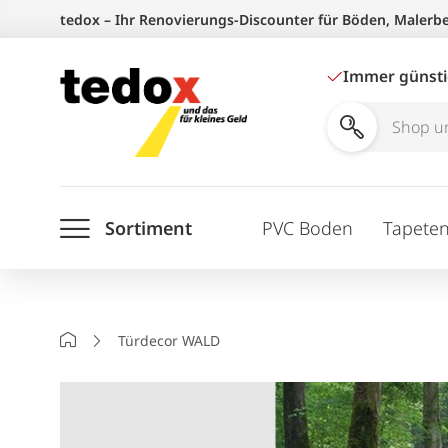
Zum
tedox – Ihr Renovierungs-Discounter für Böden, Malerb
Inhalt
springen
Immer günst
Shop
und
Ratgeber
Sortiment
PVC Boden
Tapete
durchsuchen
Startseite
Türdecor WALD