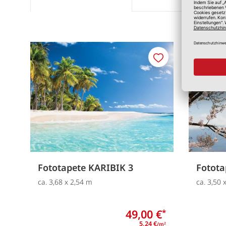
Merken
Fototapete KARIBIK 3
Fotot
ca. 3,68 x 2,54 m
ca. 3,50 
49,00 €
*
5,24 €
/m
2