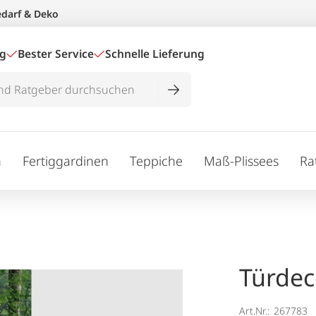
edarf & Deko
ig
Bester Service
Schnelle Lieferung
n
Fertiggardinen
Teppiche
Maß-Plissees
Ra
Türde
Art.Nr.:
267783