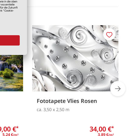
Merken
Merken
Fototapete Vlies Rosen
F
ca. 3,50 x 2,50 m
ca
9,00 €
34,00 €
*
*
5,24 €
3,89 €
/m
/m
2
2