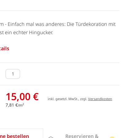
1 m - Einfach mal was anderes: Die Türdekoration mit
st ein echter Hingucker.
ails
15,00 €
inkl. gesetzl. MwSt., zzgl.
Versandkosten
7,81 €
2
/m
Reservieren &
ne bestellen