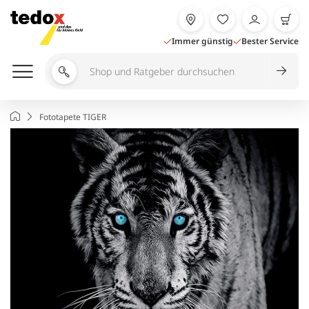
Zum
Inhalt
springen
Immer günstig
Bester Service
Shop
und
Ratgeber
Startseite
Fototapete TIGER
durchsuchen