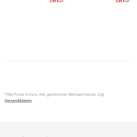
3,89 €
3,89 €
/m
/m
2
2
*Alle Preise in Euro, inkl. gesetzlicher Mehrwertsteuer, zzgl.
Versandkosten