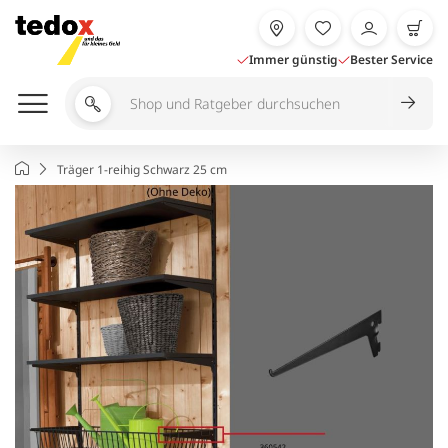
Zum
Inhalt
springen
Immer günstig
Bester Service
Shop
und
Ratgeber
Startseite
Träger 1-reihig Schwarz 25 cm
durchsuchen