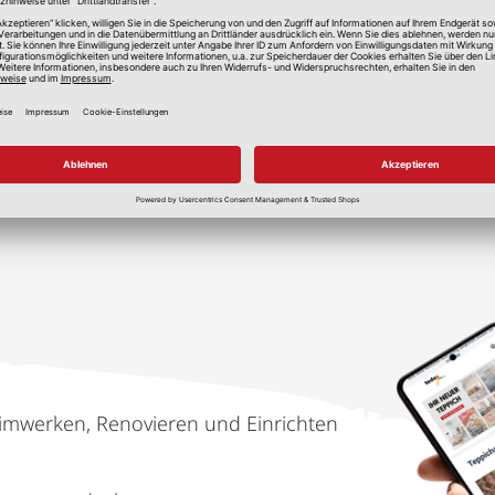
lle Preise in Euro, inkl. gesetzlicher Mehrwertsteuer, zzgl.
Versandkos
imwerken, Renovieren und Einrichten