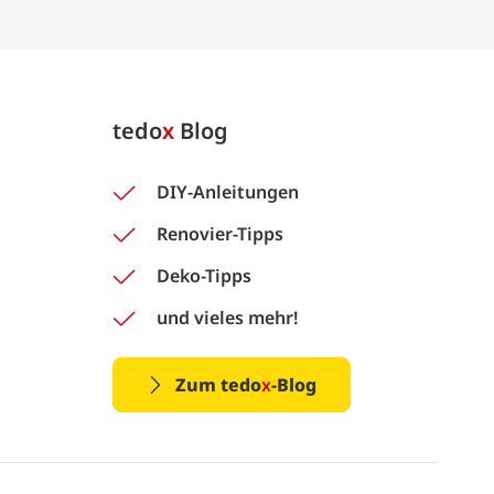
tedo
x
Blog
DIY-Anleitungen
Renovier-Tipps
Deko-Tipps
und vieles mehr!
Zum tedo
x
-Blog