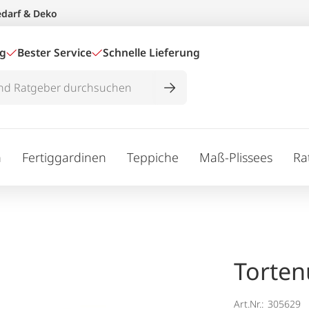
edarf & Deko
ig
Bester Service
Schnelle Lieferung
n
Fertiggardinen
Teppiche
Maß-Plissees
Ra
Torten
Art.Nr.:
305629