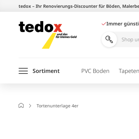
Zum
tedox – Ihr Renovierungs-Discounter für Böden, Malerb
Inhalt
springen
Immer günst
Shop
und
Ratgeber
Sortiment
PVC Boden
Tapete
durchsuchen
Startseite
Tortenunterlage 4er