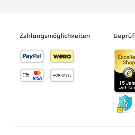
Zahlungs­möglich­keiten
Geprüft