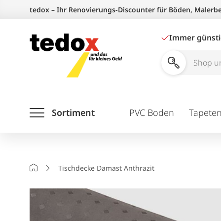
Zum
tedox – Ihr Renovierungs-Discounter für Böden, Malerb
Inhalt
springen
Immer günst
Shop
und
Ratgeber
Sortiment
PVC Boden
Tapete
durchsuchen
Startseite
Tischdecke Damast Anthrazit