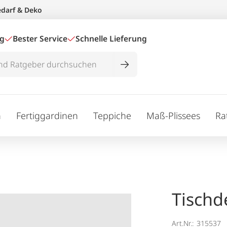
edarf & Deko
ig
Bester Service
Schnelle Lieferung
n
Fertiggardinen
Teppiche
Maß-Plissees
Ra
Tischd
Art.Nr.:
315537