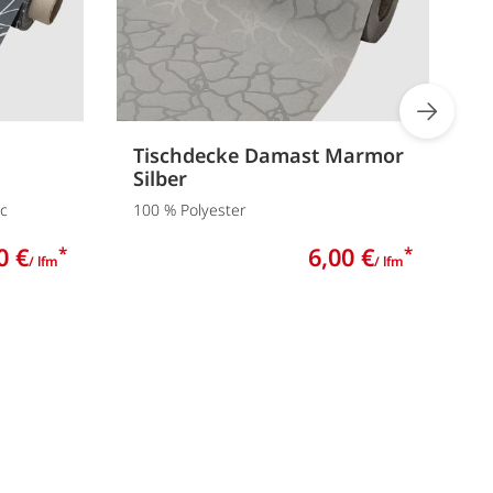
Tischdecke Damast Marmor
T
Silber
5
lc
100 % Polyester
0 €
6,00 €
*
*
/ lfm
/ lfm