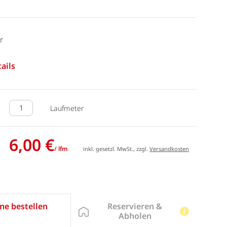
r
ails
Laufmeter
6,00 €
/ lfm
inkl. gesetzl. MwSt., zzgl.
Versandkosten
Reservieren &
ne bestellen
Abholen