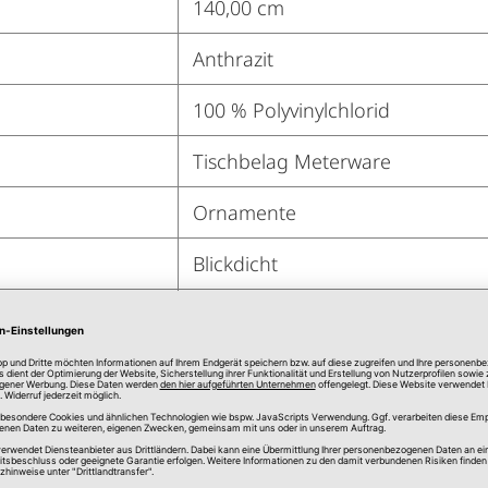
140,00 cm
Anthrazit
100 % Polyvinylchlorid
Tischbelag Meterware
Ornamente
Blickdicht
3,5 cm
5 cm
1 cm
Maschinenwäsche 30 Grad