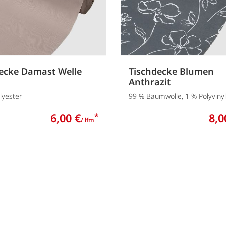
ecke Damast Welle
Tischdecke Blumen
Anthrazit
lyester
99 % Baumwolle, 1 % Polyviny
6,00 €
8,0
*
/ lfm