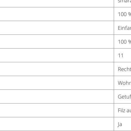
smar
100 %
Einfa
100 %
11
Recht
Wohn
Getuf
Filz 
Ja