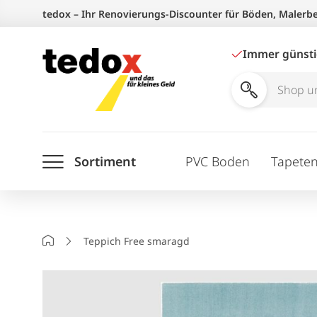
Zum
tedox – Ihr Renovierungs-Discounter für Böden, Malerb
Inhalt
springen
Immer günst
Shop
und
Ratgeber
Sortiment
PVC Boden
Tapete
durchsuchen
Startseite
Teppich Free smaragd