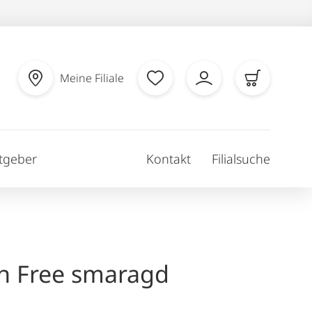
Meine Filiale
tgeber
Kontakt
Filialsuche
h Free smaragd