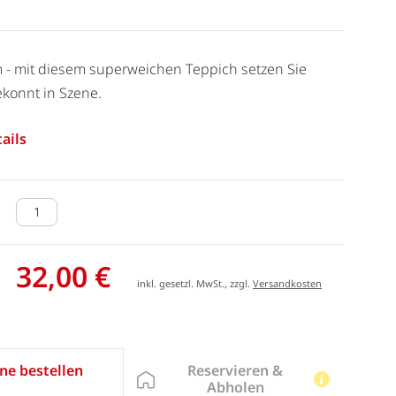
m - mit diesem superweichen Teppich setzen Sie
konnt in Szene.
ails
32,00 €
inkl. gesetzl. MwSt., zzgl.
Versandkosten
Reservieren &
ne bestellen
Abholen