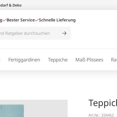
edarf & Deko
ig
Bester Service
Schnelle Lieferung
n
Fertiggardinen
Teppiche
Maß-Plissees
Ra
Teppic
Art.Nr.:
334462