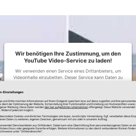
Wir benötigen Ihre Zustimmung, um den
YouTube Video-Service zu laden!
Wir verwenden einen Service eines Drittanbieters, um
Videoinhalte einzubetten. Dieser Service kann Daten zu
Ihren Aktivitäten sammeln. Bitte lesen Sie die Details
durch und stimmen Sie der Nutzung des Service zu, um
dieses Video anzusehen.
Mehr Informationen
Akzeptieren
powered by
Usercentrics Consent Management
Platform
&
Trusted Shops