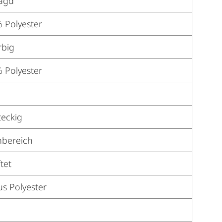
agd
 Polyester
rbig
 Polyester
eckig
bereich
tet
aus Polyester