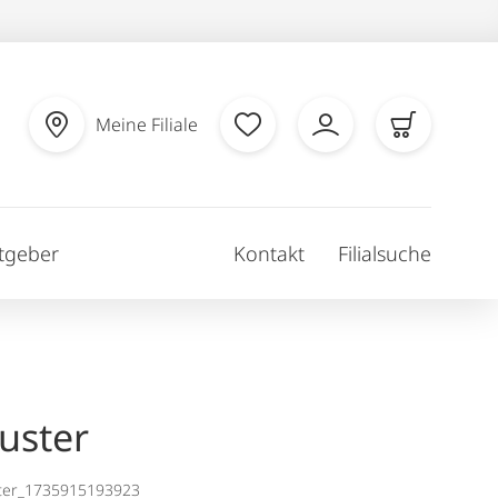
Meine Filiale
tgeber
Kontakt
Filialsuche
uster
ter_1735915193923