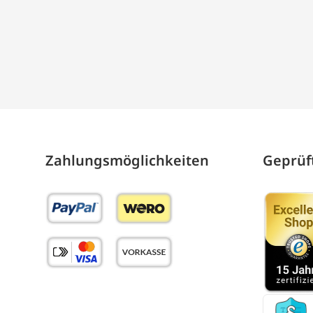
Zahlungs­möglich­keiten
Geprüft