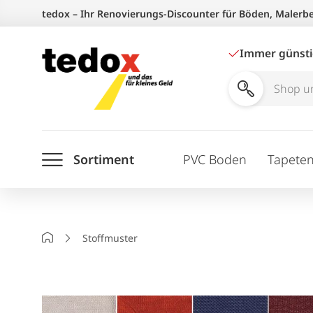
Zum
tedox – Ihr Renovierungs-Discounter für Böden, Malerb
Inhalt
springen
Immer günst
Shop
und
Ratgeber
Sortiment
PVC Boden
Tapete
durchsuchen
Startseite
Stoffmuster