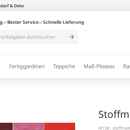
edarf & Deko
ig
Bester Service
Schnelle Lieferung
n
Fertiggardinen
Teppiche
Maß-Plissees
Ra
Stoffm
Art.Nr.:
stoffmus