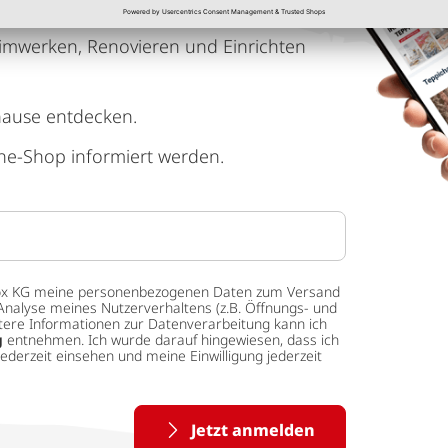
imwerken, Renovieren und Einrichten
hause entdecken.
ne-Shop informiert werden.
 tedox KG meine personenbezogenen Daten zum Versand
Analyse meines Nutzerverhaltens (z.B. Öffnungs- und
eitere Informationen zur Datenverarbeitung kann ich
g
entnehmen. Ich wurde darauf hingewiesen, dass ich
ederzeit einsehen und meine Einwilligung jederzeit
Jetzt anmelden