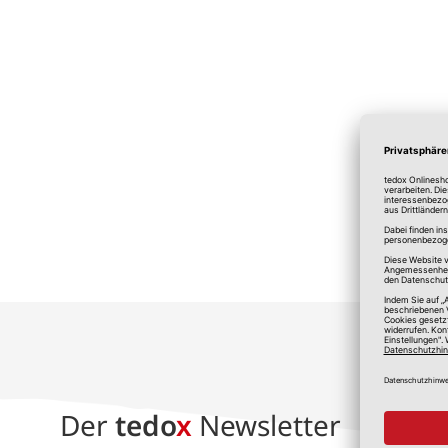
*A
Der
tedo
x
Newsletter