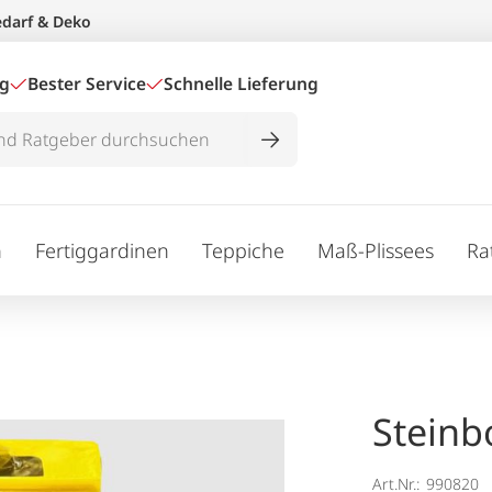
edarf & Deko
ig
Bester Service
Schnelle Lieferung
n
Fertiggardinen
Teppiche
Maß-Plissees
Ra
Steinbo
Art.Nr.:
990820