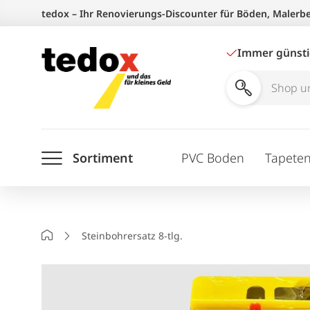
Zum
tedox – Ihr Renovierungs-Discounter für Böden, Malerb
Inhalt
springen
Immer günst
Shop
und
Ratgeber
Sortiment
PVC Boden
Tapete
durchsuchen
Startseite
Steinbohrersatz 8-tlg.