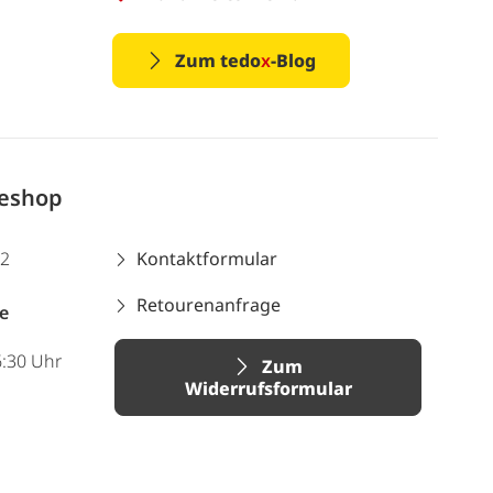
Zum tedo
x
-Blog
neshop
12
Kontaktformular
Retourenanfrage
e
6:30 Uhr
Zum
Widerrufsformular