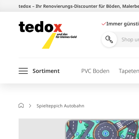
Zum
tedox – Ihr Renovierungs-Discounter für Böden, Malerb
Inhalt
springen
Immer günst
Shop
und
Ratgeber
Sortiment
PVC Boden
Tapete
durchsuchen
Startseite
Spielteppich Autobahn