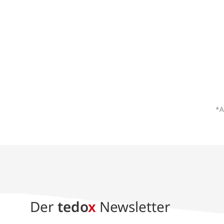
*A
Der
tedo
x
Newsletter