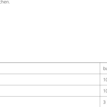
chen.
b
1
1
3