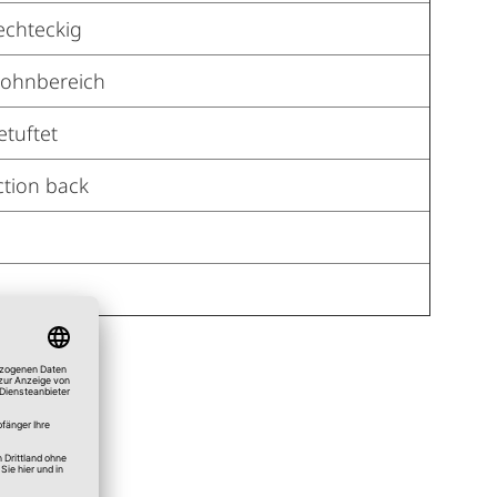
echteckig
ohnbereich
etuftet
ction back