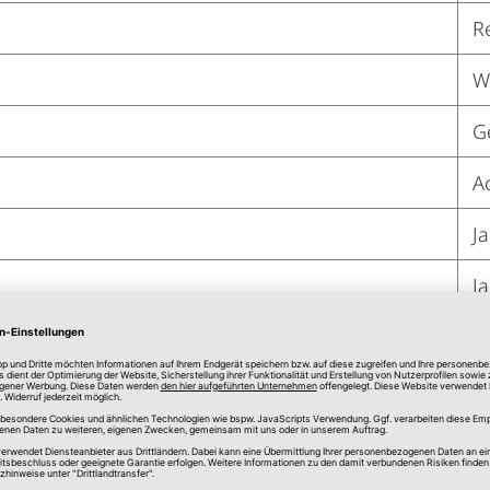
R
W
G
A
Ja
Ja