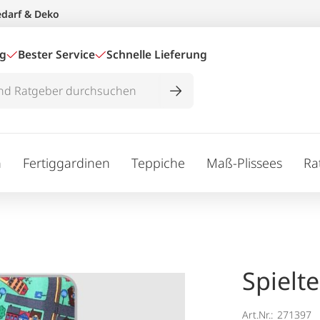
edarf & Deko
ig
Bester Service
Schnelle Lieferung
n
Fertiggardinen
Teppiche
Maß-Plissees
Ra
Spielt
Art.Nr.:
271397