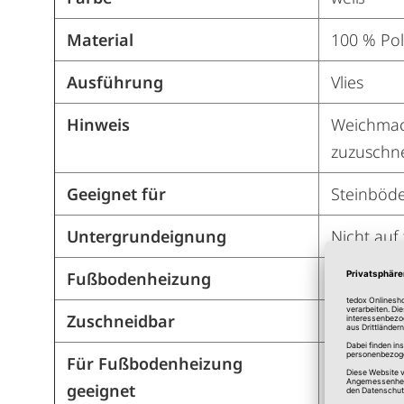
Material
100 % Pol
Ausführung
Vlies
Hinweis
Weichmach
zuzuschn
Geeignet für
Steinböde
Untergrundeignung
Nicht auf
Fußbodenheizung
geeignet
Zuschneidbar
Ja
Für Fußbodenheizung
Ja
geeignet