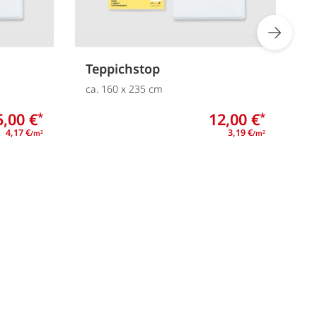
Teppichstop
T
ca. 160 x 235 cm
c
5,00 €
12,00 €
*
*
4,17 €
3,19 €
/m
/m
2
2