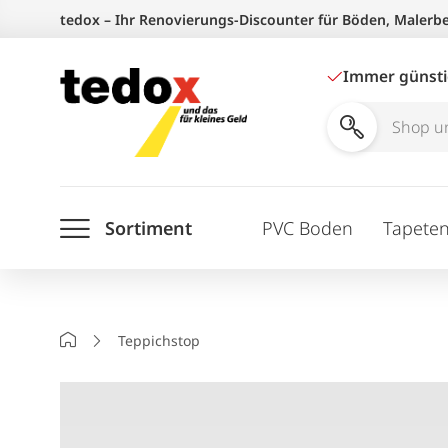
Zum
tedox – Ihr Renovierungs-Discounter für Böden, Malerb
Inhalt
springen
Immer günst
Shop
und
Ratgeber
Sortiment
PVC Boden
Tapete
durchsuchen
Startseite
Teppichstop