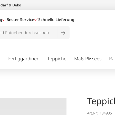
edarf & Deko
ig
Bester Service
Schnelle Lieferung
n
Fertiggardinen
Teppiche
Maß-Plissees
Ra
Teppic
Art.Nr.:
134935