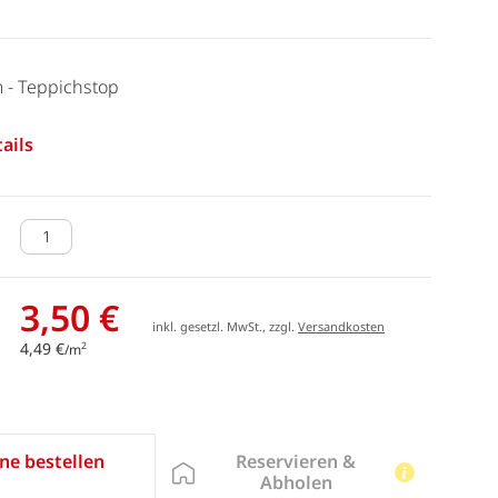
m - Teppichstop
ails
3,50 €
inkl. gesetzl. MwSt., zzgl.
Versandkosten
4,49 €
2
/m
Reservieren &
ne bestellen
Abholen