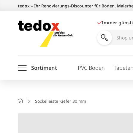
Zum
tedox – Ihr Renovierungs-Discounter für Böden, Malerb
Inhalt
springen
Immer günst
Shop
und
Ratgeber
Sortiment
PVC Boden
Tapete
durchsuchen
Startseite
Sockelleiste Kiefer 30 mm