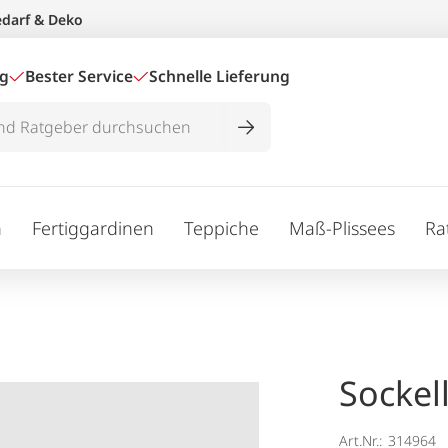
edarf & Deko
ig
Bester Service
Schnelle Lieferung
n
Fertiggardinen
Teppiche
Maß-Plissees
Ra
Sockel
Art.Nr.:
314964