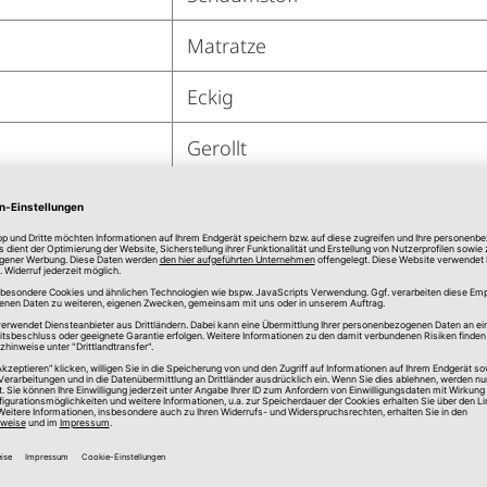
Matratze
Eckig
Gerollt
Komfortschaum
60 % Baumwolle, 40 % Polyester
70 x 140 cm
1
45 Kg
Ja