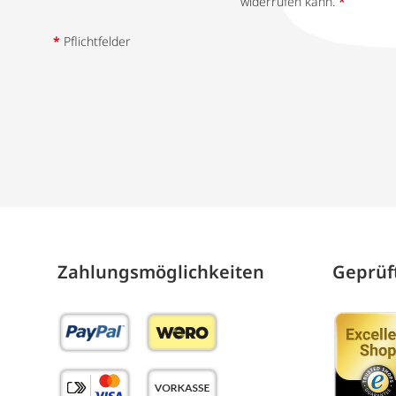
widerrufen kann.
*
*
Pflichtfelder
Zahlungs­möglich­keiten
Geprüft