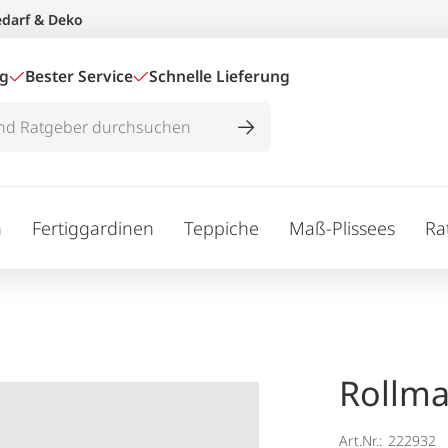
edarf & Deko
ig
Bester Service
Schnelle Lieferung
n
Fertiggardinen
Teppiche
Maß-Plissees
Ra
Rollma
Art.Nr.:
222932