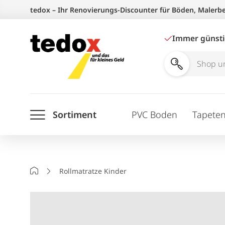
Zum
tedox – Ihr Renovierungs-Discounter für Böden, Malerb
Inhalt
springen
Immer günst
Shop
und
Ratgeber
Sortiment
PVC Boden
Tapete
durchsuchen
Startseite
Rollmatratze Kinder