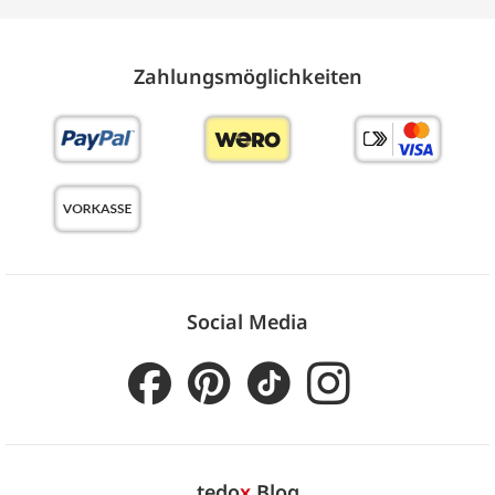
Zahlungs­möglich­keiten
Social Media
tedo
x
Blog