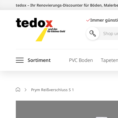
Zum
tedox – Ihr Renovierungs-Discounter für Böden, Malerb
Inhalt
springen
Immer günst
Shop
und
Ratgeber
Sortiment
PVC Boden
Tapete
durchsuchen
Startseite
Prym Reißverschluss S 1