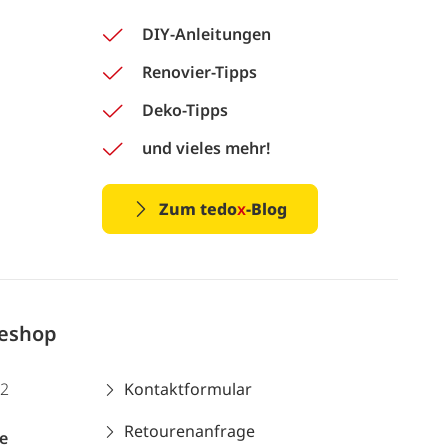
DIY-Anleitungen
Renovier-Tipps
Deko-Tipps
und vieles mehr!
Zum tedo
x
-Blog
neshop
12
Kontaktformular
Retourenanfrage
e