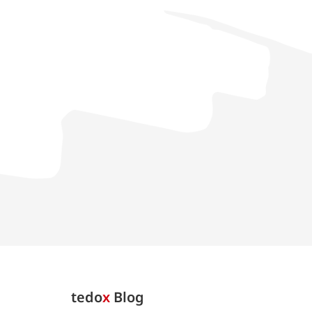
tedo
x
Blog