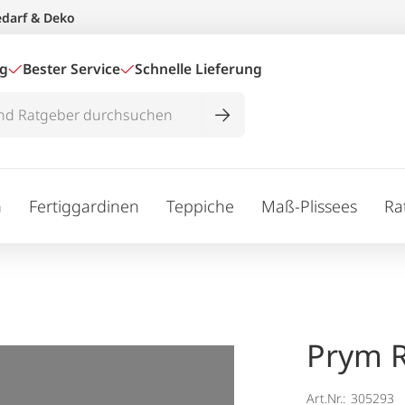
edarf & Deko
ig
Bester Service
Schnelle Lieferung
n
Fertiggardinen
Teppiche
Maß-Plissees
Ra
Prym R
Art.Nr.:
305293