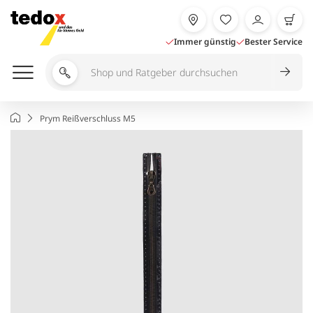
Zum
Inhalt
springen
Immer günstig
Bester Service
Shop
und
Ratgeber
Startseite
Prym Reißverschluss M5
durchsuchen