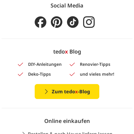
Social Media
tedo
x
Blog
DIY-Anleitungen
Renovier-Tipps
Deko-Tipps
und vieles mehr!
Zum tedo
x
-Blog
Online einkaufen