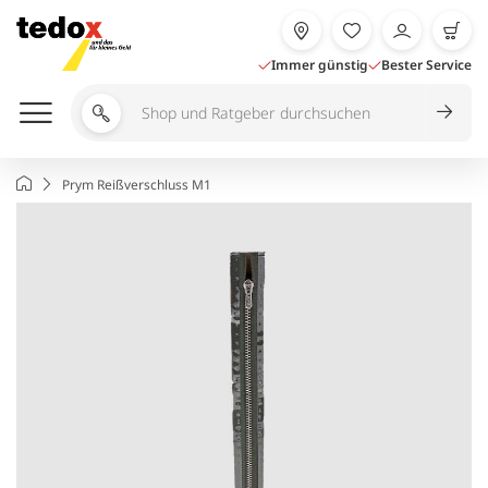
Zum
Inhalt
springen
Immer günstig
Bester Service
Shop
und
Ratgeber
Startseite
Prym Reißverschluss M1
durchsuchen