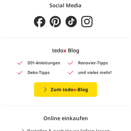
Social Media
tedo
x
Blog
DIY-Anleitungen
Renovier-Tipps
Deko-Tipps
und vieles mehr!
Zum tedo
x
-Blog
Online einkaufen