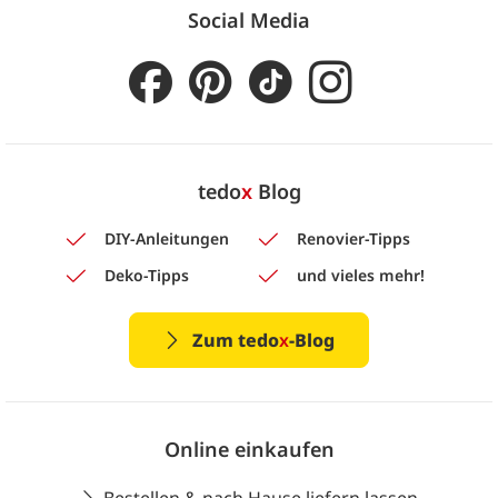
Social Media
tedo
x
Blog
DIY-Anleitungen
Renovier-Tipps
Deko-Tipps
und vieles mehr!
Zum tedo
x
-Blog
Online einkaufen