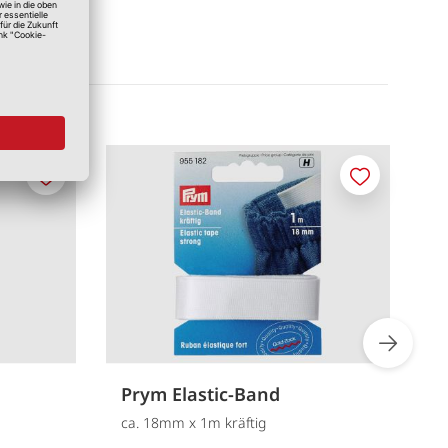
Merken
Merken
Prym Elastic-Band
P
ca. 18mm x 1m kräftig
5