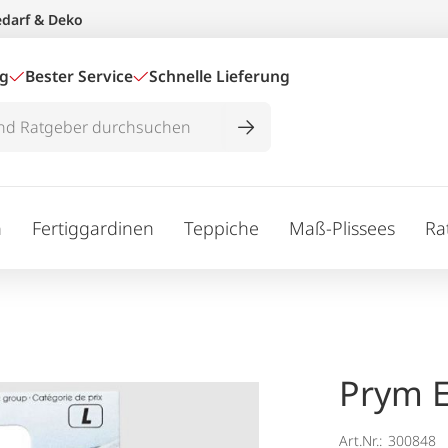
edarf & Deko
ig
Bester Service
Schnelle Lieferung
n
Fertiggardinen
Teppiche
Maß-Plissees
Ra
Prym E
Art.Nr.:
300848