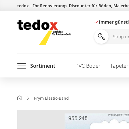
Zum
tedox – Ihr Renovierungs-Discounter für Böden, Malerb
Inhalt
springen
Immer günst
Shop
und
Ratgeber
Sortiment
PVC Boden
Tapete
durchsuchen
Startseite
Prym Elastic-Band