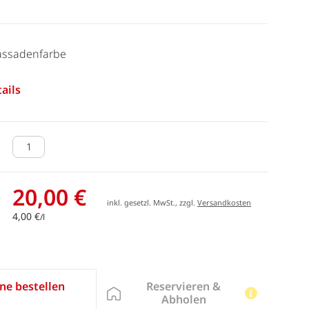
 Fassadenfarbe
ails
20,00 €
inkl. gesetzl. MwSt., zzgl.
Versandkosten
4,00 €
/l
Reservieren &
ne bestellen
Abholen