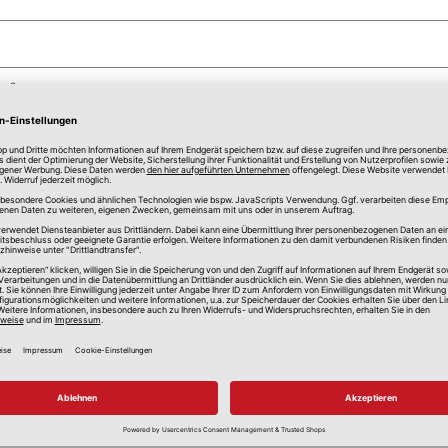
m² pro Liter
e 2 - scheuerbeständig
e 2 - hohe Deckkraft
, Außen
 beachten Sie vor der Verarbeitung das technische Merk