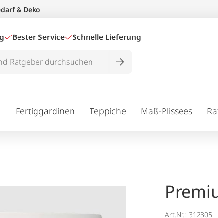
edarf & Deko
ig
Bester Service
Schnelle Lieferung
n
Fertiggardinen
Teppiche
Maß-Plissees
Ra
Premi
Art.Nr.:
312305