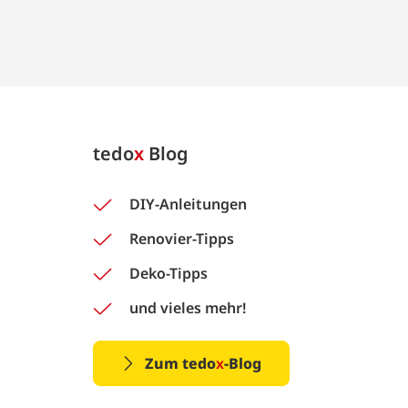
tedo
x
Blog
DIY-Anleitungen
Renovier-Tipps
Deko-Tipps
und vieles mehr!
Zum tedo
x
-Blog