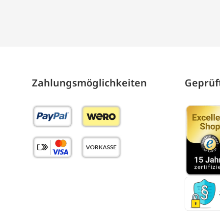
Zahlungs­möglich­keiten
Geprüft