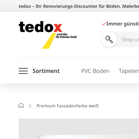
Zum
tedox – Ihr Renovierungs-Discounter für Böden, Malerb
Inhalt
springen
Immer günst
Shop
und
Ratgeber
Sortiment
PVC Boden
Tapete
durchsuchen
Startseite
Premium Fassadenfarbe weiß