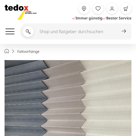
Zum
Inhalt
springen
Immer günstig
Bester Service
Shop
und
Ratgeber
Startseite
Faltvorhänge
durchsuchen