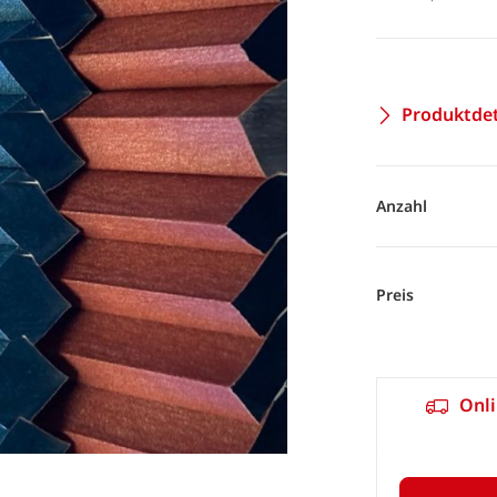
Produktdet
Anzahl
Preis
Onli