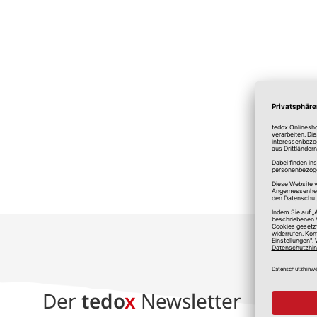
*A
Der
tedo
x
Newsletter