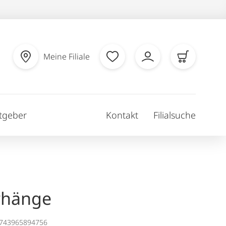
Meine Filiale
tgeber
Kontakt
Filialsuche
rhänge
1743965894756