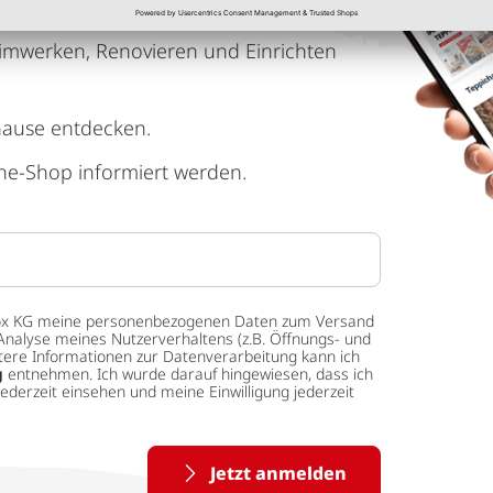
imwerken, Renovieren und Einrichten
hause entdecken.
ne-Shop informiert werden.
 tedox KG meine personenbezogenen Daten zum Versand
Analyse meines Nutzerverhaltens (z.B. Öffnungs- und
eitere Informationen zur Datenverarbeitung kann ich
g
entnehmen. Ich wurde darauf hingewiesen, dass ich
ederzeit einsehen und meine Einwilligung jederzeit
Jetzt anmelden