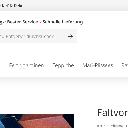
edarf & Deko
ig
Bester Service
Schnelle Lieferung
n
Fertiggardinen
Teppiche
Maß-Plissees
Ra
Faltvo
Art.Nr.:
plissee_