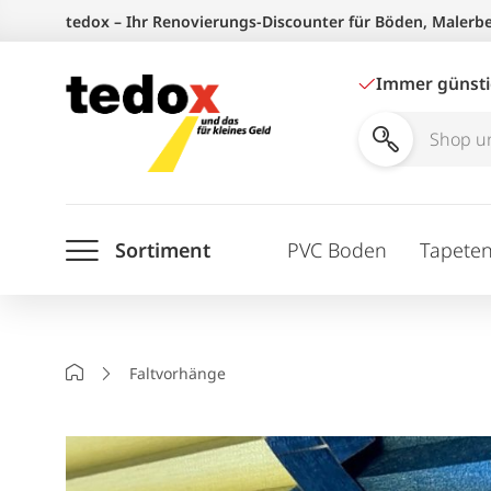
Zum
tedox – Ihr Renovierungs-Discounter für Böden, Malerb
Inhalt
springen
Immer günst
Shop
und
Ratgeber
Sortiment
PVC Boden
Tapete
durchsuchen
Startseite
Faltvorhänge