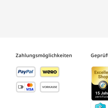
Zahlungs­möglich­keiten
Geprüft