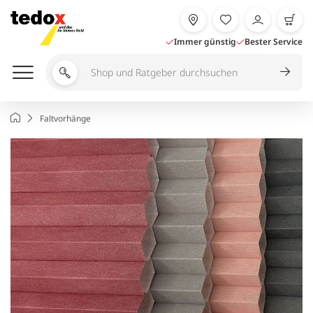
Zum
Inhalt
springen
Immer günstig
Bester Service
Shop
und
Ratgeber
Startseite
Faltvorhänge
durchsuchen