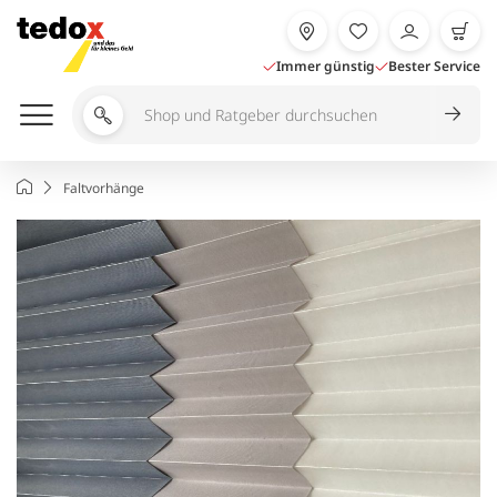
Zum
Inhalt
springen
Immer günstig
Bester Service
Shop
und
Ratgeber
Startseite
Faltvorhänge
durchsuchen