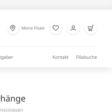
Meine Filiale
tgeber
Kontakt
Filialsuche
rhänge
1743535082801