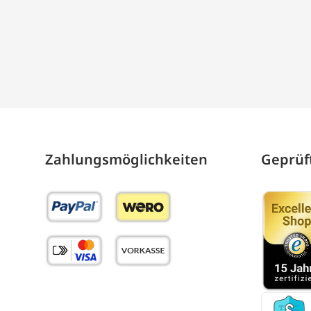
Zahlungs­möglich­keiten
Geprüft