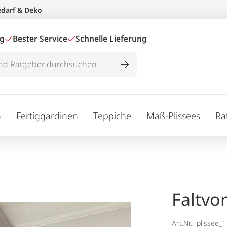
edarf & Deko
ig
Bester Service
Schnelle Lieferung
n
Fertiggardinen
Teppiche
Maß-Plissees
Ra
Faltvo
Art.Nr.:
plissee_