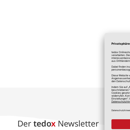
*A
Der
tedo
x
Newsletter