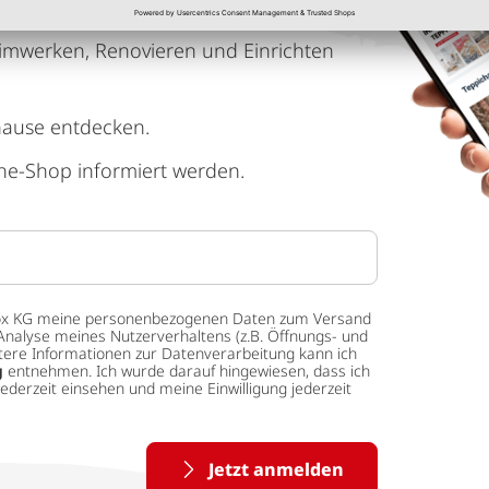
imwerken, Renovieren und Einrichten
hause entdecken.
ne-Shop informiert werden.
 tedox KG meine personenbezogenen Daten zum Versand
Analyse meines Nutzerverhaltens (z.B. Öffnungs- und
eitere Informationen zur Datenverarbeitung kann ich
g
entnehmen. Ich wurde darauf hingewiesen, dass ich
ederzeit einsehen und meine Einwilligung jederzeit
Jetzt anmelden