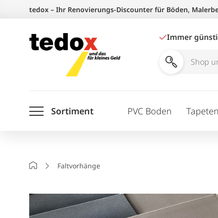
Zum
tedox – Ihr Renovierungs-Discounter für Böden, Malerb
Inhalt
springen
Immer günst
Shop
und
Ratgeber
Sortiment
PVC Boden
Tapete
durchsuchen
Startseite
Faltvorhänge